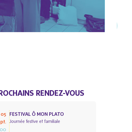
PRO
Lundi 15 j
ROCHAINS RENDEZ-VOUS
 05
FESTIVAL Ô MON PLATO
pt.
Journée festive et familiale
h00