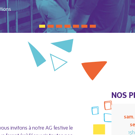
ctions
NOS P
sam.
se
vous invitons à notre AG festive le
15