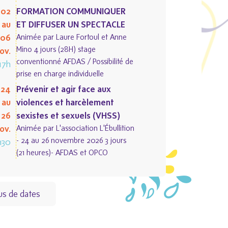
 02
FORMATION COMMUNIQUER
au
ET DIFFUSER UN SPECTACLE
 06
Animée par Laure Fortoul et Anne
Mino 4 jours (28H) stage
ov.
conventionné AFDAS / Possibilité de
17h
prise en charge individuelle
 24
Prévenir et agir face aux
au
violences et harcèlement
 26
sexistes et sexuels (VHSS)
ov.
Animée par L'association L'Ébullition
- 24 au 26 novembre 2026 3 jours
h30
(21 heures)- AFDAS et OPCO
lus de dates