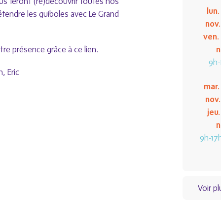
ous feront (re)découvrir toutes nos
lun.
détendre les guiboles avec Le Grand
nov.
ven.
otre présence
grâce à ce lien
.
n
9h-
, Eric
mar.
nov.
jeu.
n
9h-17
Voir p